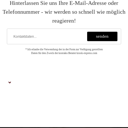
Hinterlassen Sie uns Ihre E-Mail-Adresse oder
Telefonnummer - wir werden so schnell wie möglich
reagieren!
* Ich erlaube die Verwendung der in der Form zur Verfügung gestellten
Daten für den Zweck der kontaku Berater kiosk-express.com
MEIN KONTO
Neu anmelden
Einloggen
Meine Bestellungen
Kontoeinstellungen
Passwort zurücksetzen