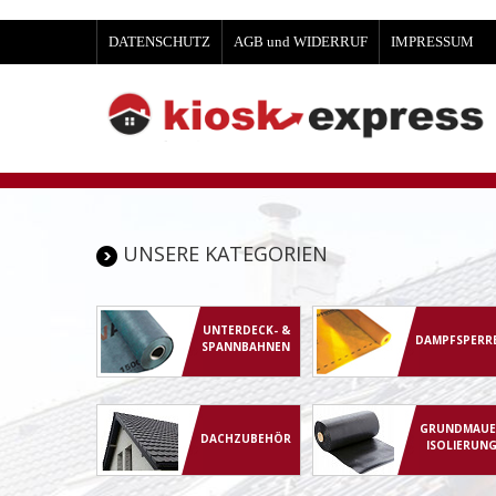
DATENSCHUTZ
AGB und WIDERRUF
IMPRESSUM
UNSERE KATEGORIEN
UNTERDECK- &
DAMPFSPERR
SPANNBAHNEN
GRUNDMAUE
DACHZUBEHÖR
ISOLIERUN