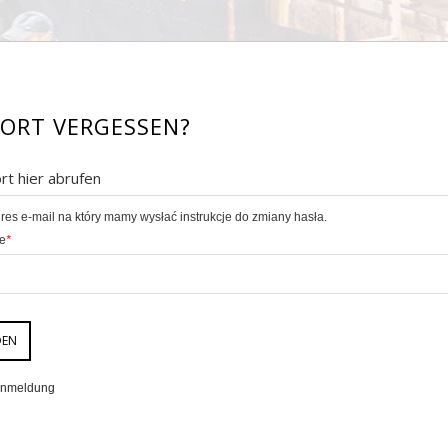
ORT VERGESSEN?
rt hier abrufen
res e-mail na który mamy wysłać instrukcje do zmiany hasła.
se
*
DEN
 Anmeldung