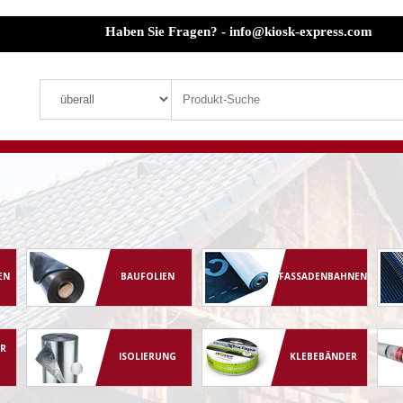
Haben Sie Fragen? - info@kiosk-express.com
EN
BAUFOLIEN
FASSADENBAHNEN
R
ISOLIERUNG
KLEBEBÄNDER
G